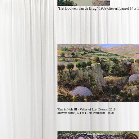
"Het Bouwen van de Brug" 1989 olieverf/paneel 14 x 1
'One in Hole III - Valley of Lost Dreams' 2019
olieverf/paneel, 5,1 x 11 cm (verkocht - sold)