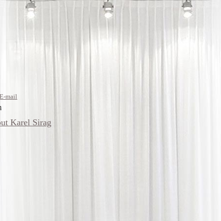
 E-mail
m
ut Karel Sirag