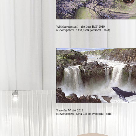
'Afkickprocessen I - the Lost Ball' 2019
olieverf/paneel, 2 x 8,8 cm (verkocht - sold)
'Save the Whale' 2018
olieverf/paneel, 4,9 x 7,8 cm (verkocht - sold)