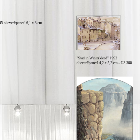
 olieverf/paneel 6,1 x 8 cm
"Stad in Winterkleed" 1992
olieverf/paneel 4,2 x 5,2 cm - € 3.300