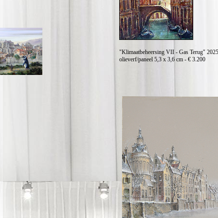
"Klimaatbeheersing VII - Gas Terug" 202
olieverf/paneel 5,3 x 3,6 cm - € 3.200