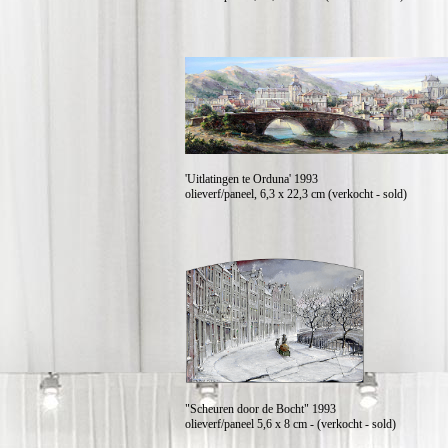
'Uitlatingen te Orduna' 1993
olieverf/paneel, 6,3 x 22,3 cm (verkocht - sold)
"Scheuren door de Bocht" 1993
olieverf/paneel 5,6 x 8 cm - (verkocht - sold)