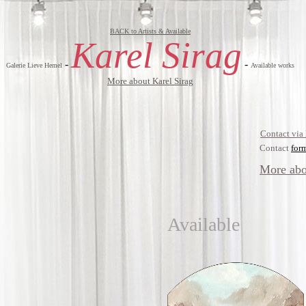
BACK to Artists & Available
Karel Sirag
-
-
Galerie Lieve Hemel
Available works
More about Karel Sirag
Contact via
Contact
for
More abo
Available