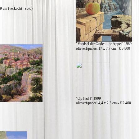
9 cm (verkocht - sold)
"Voedsel der Goden - de Appel" 1980
olieverf/paneel 17 x 7,7 cm - € 3.800
"Op Pad I" 1999
olieverf/paneel 4,4 x 2,3 cm - € 2.400