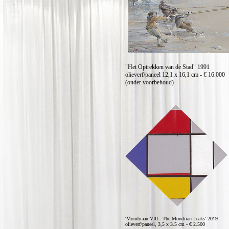
"Het Optrekken van de Stad" 1991
olieverf/paneel 12,1 x 16,1 cm - € 16.000
(onder voorbehoud)
'Mondriaan VIII - The Mondrian Leaks' 2019
olieverf/paneel, 3,5 x 3.5 cm - € 2.500