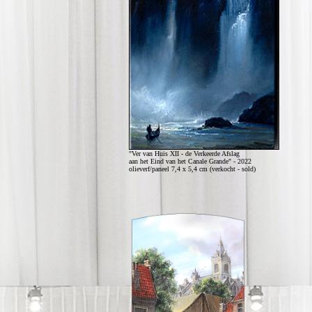
"Ver van Huis XII - de Verkeerde Afslag
aan het Eind van het Canale Grande" - 2022
olieverf/paneel 7,4 x 5,4 cm (verkocht - sold)