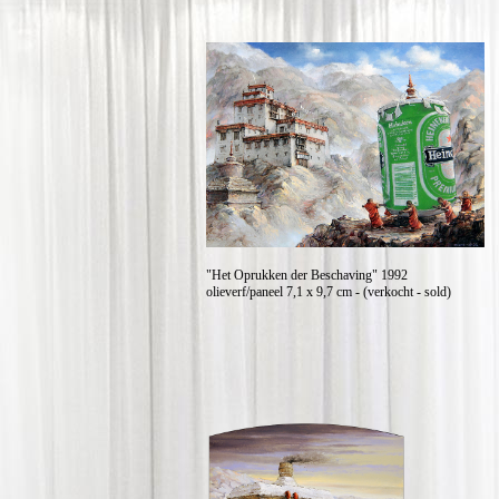
"Het Oprukken der Beschaving" 1992
olieverf/paneel 7,1 x 9,7 cm - (verkocht - sold)