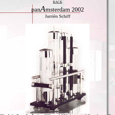
BACK
A
pan
msterdam 2002
Jurriën Schiff