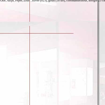
"Olie, Azijn, Peper, Zout", zilver (925), goud (18 krt), coromandelhout, hoogte 25 c