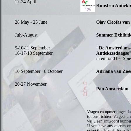
17-24 April
Kunst en Antiekb
28 May - 25 June
Olav Cleofas van
July-August
Summer Exhibiti
9-10-11 September
"De Amsterdamse
16-17-18 September
Antiekzesdaagse
in en rond het Spi
10 September - 8 October
Adriana van Zoe
20-27 November
Pan Amsterdam
Vragen en opmerkingen kun
tot ons richten. Vergeet u
wij u een antwoord kunnen
If you have any queries o
using this E-mail form. P