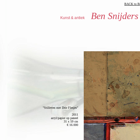
BACK to Be
Ben Snijders
Kunst & antiek
"Stilleven met Drie Flesjes"
2011
acryl/papier op paneel
31 x 59 cm
€ 16.000