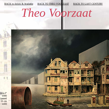
BACK to Artists & Available
BACK TO THEO VOORZAAT
BACK TO LAST CENTURY
Theo Voorzaat
itia I"
1990
f/paneel
x 55 cm
 - sold)