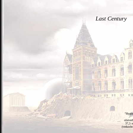
Last Century
"Hypocr
oliever
37,5 
(verkocht